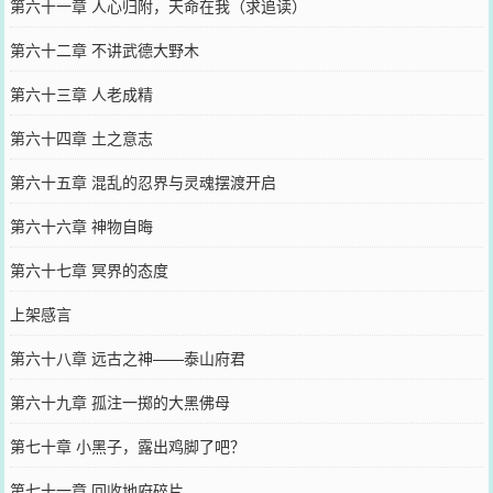
第六十一章 人心归附，天命在我（求追读）
第六十二章 不讲武德大野木
第六十三章 人老成精
第六十四章 土之意志
第六十五章 混乱的忍界与灵魂摆渡开启
第六十六章 神物自晦
第六十七章 冥界的态度
上架感言
第六十八章 远古之神——泰山府君
第六十九章 孤注一掷的大黑佛母
第七十章 小黑子，露出鸡脚了吧？
第七十一章 回收地府碎片