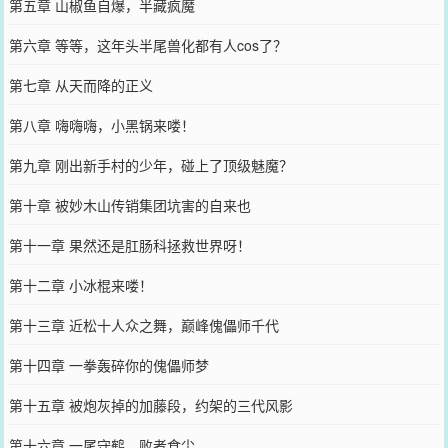
第五章 山椒鱼自爆，半藏疯魔
第六章 等等，这年头半尾兽化都有人cos了？
第七章 从天而降的正义
第八章 嗨嗨嗨，小黑锅来喽！
第九章 刚出新手村的少年，碰上了顶级魅魔？
第十章 被妙木山传销集团坑害的自来也
第十一章 果然还是肛肠科拯救世界呀！
第十二章 小冰棍来喽！
第十三章 近松十人众之舞，巅峰傀儡师千代
第十四章 一拳轰碎你的傀儡师梦
第十五章 被炮灰掉的加藤段，约架的三代风影
第十六章 一尾守鹤，败者食尘