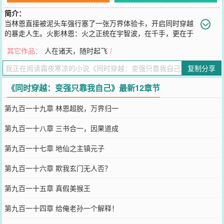
简介：
当林恩直接被泥头车强行塞了一张万界体验卡，开启同时穿越
的暴走人生。火影林恩：火之正统在宇智波，在千手，更在于
本座，看着我的轮回眼，猿飞老贼，有种再说一句？铠甲世界林恩：
其它作品：
人在诸天，随时起飞
/
出来混，要有势力！光暗同源，铠甲军团，出击！等等，帝皇怎么下
来了？虹猫蓝兔世界林恩：嗯，不对，面前这个脚踩黑莲的家伙是
复制分享
谁？谁TM改我剧本了？成龙历险记林恩：小玉，圣主的本源怎么在你
身上？还有，你关门干什么？！雪中悍刀行林恩：我意如刀斩天骄，
《同时穿越：变强只靠我自己》最新12章节
真武大帝转世？打的就是你！灵魂摆渡林恩：茶茶，等一等，我还没
准备好啊！！…………完美世界、一人之下、高武大唐、将夜、遮
第九百一十九章 林恩超脱，万界归一
天、三生三世十里桃花、仙剑奇侠传等等。本书又名《全位面都在求
我别折腾了》《说好微调剧情你直接掀桌》《诸天万界受害者联盟》
第九百一十八章 三书合一，因果道成
您要是觉得《
同时穿越：变强只靠我自己
》还不错的话请不要忘记向
您QQ群和微博微信里的朋友推荐哦！
第九百一十七章 地仙之主镇元子
第九百一十六章 欺我玄门无人否？
第九百一十五章 真假美猴王
第九百一十四章 给俺老孙一个解释！