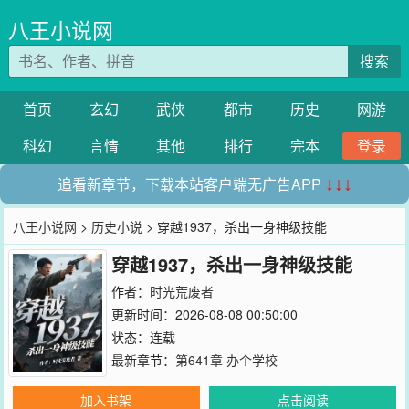
八王小说网
搜索
首页
玄幻
武侠
都市
历史
网游
科幻
言情
其他
排行
完本
登录
追看新章节，下载本站客户端无广告APP
↓↓↓
八王小说网
>
历史小说
> 穿越1937，杀出一身神级技能
穿越1937，杀出一身神级技能
作者：
时光荒废者
更新时间：2026-08-08 00:50:00
状态：连载
最新章节：
第641章 办个学校
加入书架
点击阅读