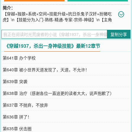
简介：
【穿越+独狼+系统+空间+技能升级+抗日杀鬼子汉奸+扮猪吃
虎】\n【技能分为入门-熟练-精通-专家-宗师-神级】\n【主角
不是一个好人！！！但是爱国！】\n自从林远进了城，就跟鬼子进了
村！\n鬼子的药店，杀了，抢！\n鬼子的医院，杀了，抢！\n鬼子的银
复制分享
行，杀了，抢！\n鬼子的军火库，杀了，抢！\n鬼子的老婆，杀了，
强！\n鬼子，杀了，暴尸荒野！\n...\n百姓看到汉奸，躲着暗骂！\n林
《穿越1937，杀出一身神级技能》最新12章节
远看到汉奸，掏枪瞄准！\n嘭...\n全家都是汉奸？全屠了！\n...
您要是觉得《
穿越1937，杀出一身神级技能
》还不错的话请不要忘记
第641章 办个学校
向您QQ群和微博微信里的朋友推荐哦！
第640章 被小世界天道发现了，天道，不允许！
第639章 突袭
第638章 治疗（感谢各位一直追更的读者大大，说声抱歉了）
第637章 不抛弃，不放弃
第636章 拼了！
第635章 伏击圈