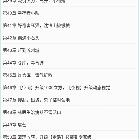
第39章 吸引火力，离开，小村落
第40章 幸存者小队
第41章 好奇害死猫，沈铁山被缴械
第42章 偶遇小石头
第43章 赶到苏州城
第44章 仓库，毒气弹
第45章 炸仓库，毒气扩散
第46章 【空间】升级1000立方，【夜视】升级动态视觉
第47章 搜刮，出城，鬼子临时营地
第48章 林医生治病从不留活口
第49章 屠营
第50章 清理收获，升级【走路】技能到专家级