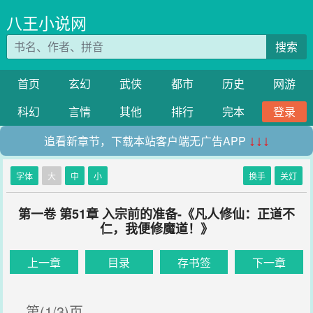
八王小说网
搜索
首页
玄幻
武侠
都市
历史
网游
科幻
言情
其他
排行
完本
登录
追看新章节，下载本站客户端无广告APP
↓↓↓
字体
大
中
小
换手
关灯
第一卷 第51章 入宗前的准备-《凡人修仙：正道不
仁，我便修魔道！》
上一章
目录
存书签
下一章
第(1/3)页