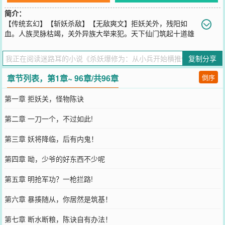
简介：
【传统玄幻】【斩妖杀敌】【无敌爽文】拒妖关外，残阳如
血。人族灵脉枯竭，关外异族大举来犯。天下仙门筑起十道雄
关包围腹地，却是连败五道。边关告急，散修充军，十人上阵九不
回。陈诀穿越至这个世界，成为一名被宗门夺去身份，发配前线填坑
复制分享
的死卒。意外觉醒魔功，杀妖就涨修为！三年内，他蛰伏在边缘，直
到宗门少主带着青梅竹马来嘚瑟。面对害死原主的罪魁祸首，陈诀不
章节列表，第1章~ 96章/共96章
倒序
再忍让。宗门少爷？一巴掌扇飞！妖族将领？一刀斩杀！从拒妖关开
始，他一人一刀，连复五道雄关。他要杀回去！
第一章 拒妖关，怪物陈诀
您要是觉得《
杀妖爆修为：从小兵开始横推仙界
》还不错的话请不要
忘记向您QQ群和微博微信里的朋友推荐哦！
第二章 一刀一个，不过如此!
第三章 妖将降临，后有内鬼！
第四章 呦，少爷的好东西不少呢
第五章 明抢军功？一枪拦路!
第六章 暴揍随从，你居然是筑基！
第七章 断水断粮，陈诀自有办法！