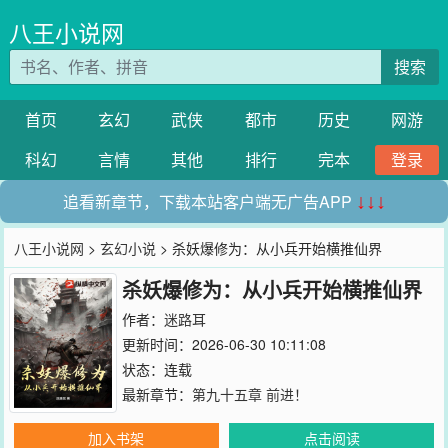
八王小说网
搜索
首页
玄幻
武侠
都市
历史
网游
科幻
言情
其他
排行
完本
登录
追看新章节，下载本站客户端无广告APP
↓↓↓
八王小说网
>
玄幻小说
> 杀妖爆修为：从小兵开始横推仙界
杀妖爆修为：从小兵开始横推仙界
作者：
迷路耳
更新时间：2026-06-30 10:11:08
状态：连载
最新章节：
第九十五章 前进！
加入书架
点击阅读